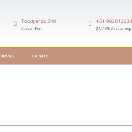
Tocuyeros 548
+51 98381323
Cusco - Perú
24/7 Whatsaap, resp
 COMPRA
CARRITO